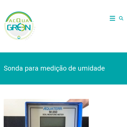
Skip
to
Acquagreen
content
Irrigação
Sonda para medição de umidade