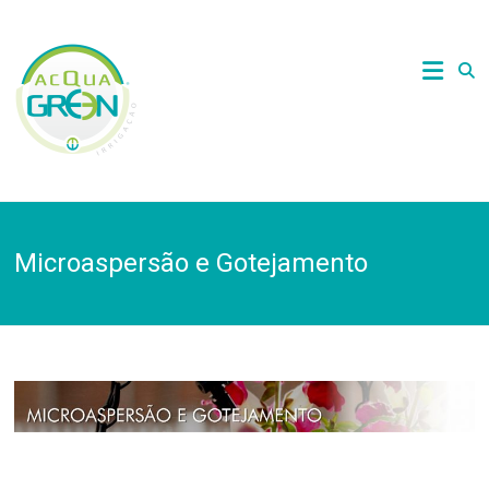
Skip
to
Acquagreen
content
Irrigação
Microaspersão e Gotejamento