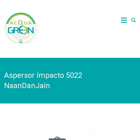
Skip
to
Acquagreen
content
Irrigação
Aspersor Impacto 5022
NaanDanJain