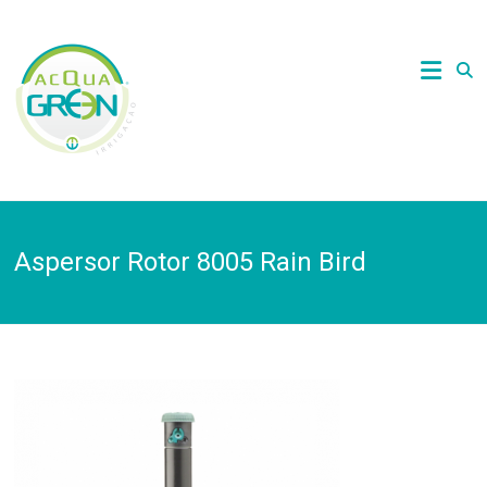
Skip
to
Acquagreen
content
Irrigação
Aspersor Rotor 8005 Rain Bird