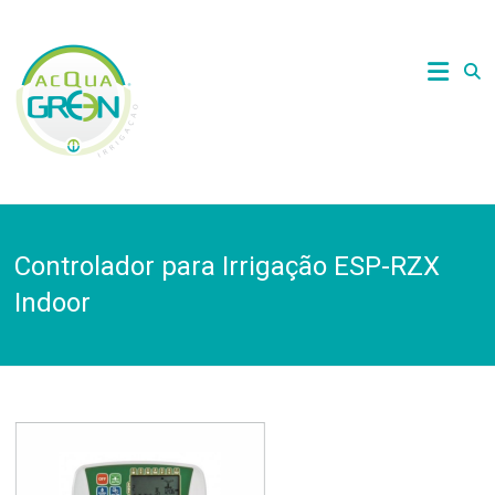
Skip
to
Acquagreen
content
Irrigação
Controlador para Irrigação ESP-RZX
Indoor