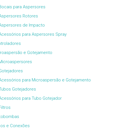
Bocais para Aspersores
Aspersores Rotores
Aspersores de Impacto
Acessórios para Aspersores Spray
troladores
roaspersão e Gotejamento
Microaspersores
Gotejadores
Acessórios para Microaspersão e Gotejamento
Tubos Gotejadores
Acessórios para Tubo Gotejador
Filtros
tobombas
os e Conexões