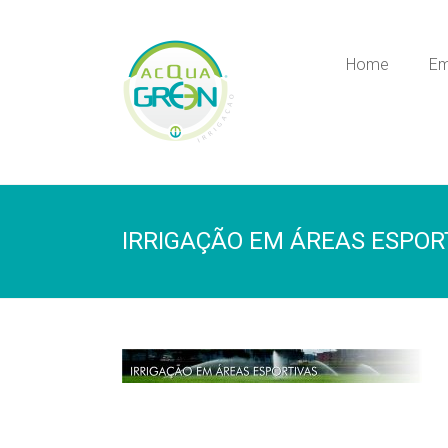
Skip
to
Acquagreen
content
Home
Em
Irrigação
IRRIGAÇÃO EM ÁREAS ESPOR