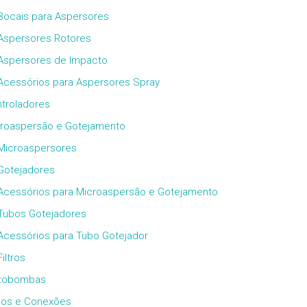
Bocais para Aspersores
Aspersores Rotores
Aspersores de Impacto
Acessórios para Aspersores Spray
troladores
roaspersão e Gotejamento
Microaspersores
Gotejadores
Acessórios para Microaspersão e Gotejamento
Tubos Gotejadores
Acessórios para Tubo Gotejador
Filtros
tobombas
os e Conexões