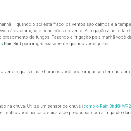
manhã – quando o sol está fraco, os ventos são calmos e a tempera
vido à evaporação e condições do vento. A irrigação à noite ta
ao crescimento de fungos. Fazendo a irrigação pela manhã você 
es
Rain Bird para irrigar exatamente quando você quiser.
ra ver em quais dias e horários você pode irrigar seu terreno com
do na chuva. Utilize um sensor de chuva (
como o Rain Bird® WR2 
ver, então você nunca precisará de preocupar com a irrigação du