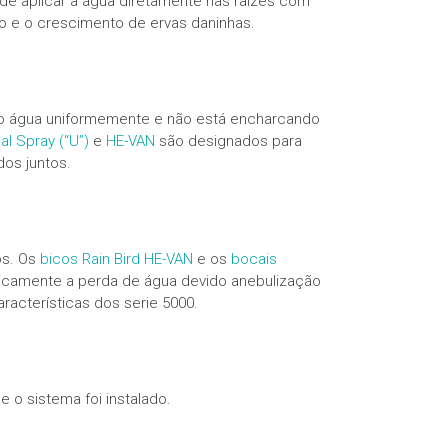
ode aplicar a água diretamente nas raízes com
o e o crescimento de ervas daninhas.
ndo água uniformemente e não está encharcando
al Spray (“U”)
e
HE-VAN
são designados para
os juntos.
os. Os
bicos Rain Bird HE-VAN
e os
bocais
ticamente a perda de água devido anebulização
racterísticas dos serie 5000.
 o sistema foi instalado.