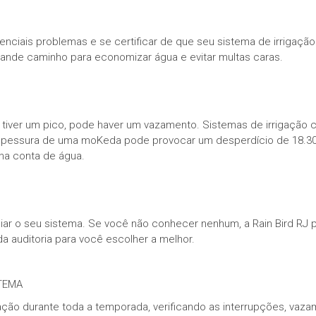
otenciais problemas e se certificar de que seu sistema de irrigaçã
ande caminho para economizar água e evitar multas caras.
tiver um pico, pode haver um vazamento. Sistemas de irrigação 
spessura de uma moKeda pode provocar um desperdício de 18.30
na conta de água.
aliar o seu sistema. Se você não conhecer nenhum, a Rain Bird RJ p
 auditoria para você escolher a melhor.
STEMA
ação durante toda a temporada, verificando as interrupções, va