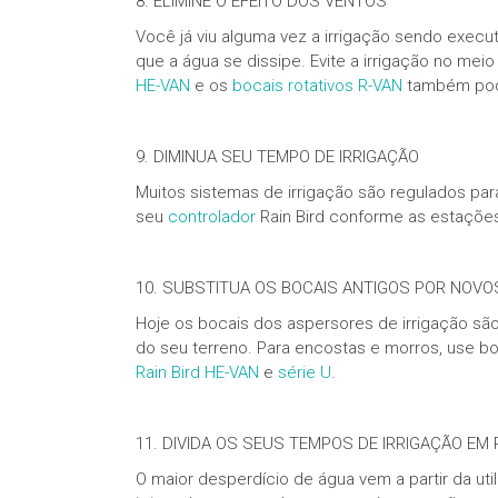
8. ELIMINE O EFEITO DOS VENTOS
Você já viu alguma vez a irrigação sendo exe
que a água se dissipe. Evite a irrigação no m
HE-VAN
e os
bocais rotativos R-VAN
também pode
9. DIMINUA SEU TEMPO DE IRRIGAÇÃO
Muitos sistemas de irrigação são regulados par
seu
controlador
Rain Bird conforme as estaçõ
10. SUBSTITUA OS BOCAIS ANTIGOS POR NOVOS
Hoje os bocais dos aspersores de irrigação sã
do seu terreno. Para encostas e morros, use 
Rain Bird HE-VAN
e
série U
.
11. DIVIDA OS SEUS TEMPOS DE IRRIGAÇÃO EM
O maior desperdício de água vem a partir da ut