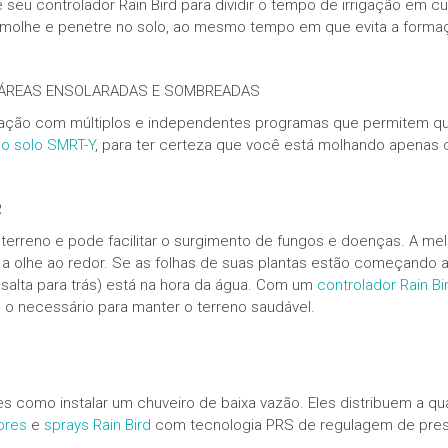
e seu controlador Rain Bird para dividir o tempo de irrigação em 
ua molhe e penetre no solo, ao mesmo tempo em que evita a forma
A ÁREAS ENSOLARADAS E SOMBREADAS
guração com múltiplos e independentes programas que permitem q
o solo SMRT-Y
, para ter certeza que você está molhando apenas 
R
erreno e pode facilitar o surgimento de fungos e doenças. A mel
 a olhe ao redor. Se as folhas de suas plantas estão começando
salta para trás) está na hora da água. Com um
controlador Rain Bi
o necessário para manter o terreno saudável.
 como instalar um chuveiro de baixa vazão. Eles distribuem a qu
ores
e
sprays Rain Bird
com tecnologia PRS de regulagem de pres