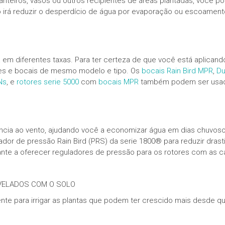
canteiros, vasos ou outros recipientes de áreas plantadas, você p
so irá reduzir o desperdício de água por evaporação ou escoament
 em diferentes taxas. Para ter certeza de que você está aplica
ores e bocais de mesmo modelo e tipo. Os
bocais Rain Bird MPR
,
Du
Ns
, e
rotores serie 5000
com
bocais MPR
também podem ser usad
ncia ao vento, ajudando você a economizar água em dias chuvos
dor de pressão Rain Bird (PRS) da serie 1800® para reduzir dras
cante a oferecer reguladores de pressão para os rotores com as ca
IVELADOS COM O SOLO
ente para irrigar as plantas que podem ter crescido mais desde que