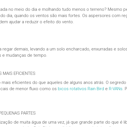
cutada no meio do dia e molhando tudo menos o terreno? Mesmo
eio do dia, quando os ventos são mais fortes. Os aspersores com
m ajudar a reduzir o efeito do vento.
a regar demais, levando a um solo encharcado, enxurradas e solo
es e mudanças de tempo.
 MAIS EFICIENTES
o mais eficientes do que aqueles de alguns anos atrás. O segredo
bocais de menor fluxo como os
bicos rotativos Rain Bird
e
R-VANs
. 
 PEQUENAS PARTES
ilização de muita água de uma vez, já que grande parte do que é l