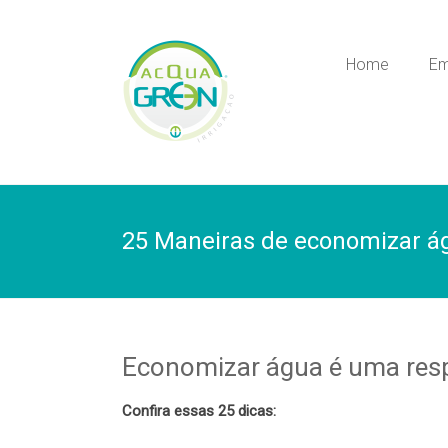
Skip
to
Acquagreen
content
Home
Em
Irrigação
25 Maneiras de economizar á
Economizar água é uma resp
Confira essas 25 dicas: