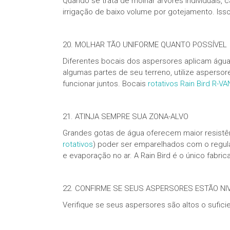
Quando se trata de molhar árvores individuais, 
irrigação de baixo volume por gotejamento. Is
20. MOLHAR TÃO UNIFORME QUANTO POSSÍVEL
Diferentes bocais dos aspersores aplicam água
algumas partes de seu terreno, utilize aspers
funcionar juntos. Bocais
rotativos Rain Bird R-VA
21. ATINJA SEMPRE SUA ZONA-ALVO
Grandes gotas de água oferecem maior resistê
rotativos
) poder ser emparelhados com o regula
e evaporação no ar. A Rain Bird é o único fabri
22. CONFIRME SE SEUS ASPERSORES ESTÃO N
Verifique se seus aspersores são altos o sufici