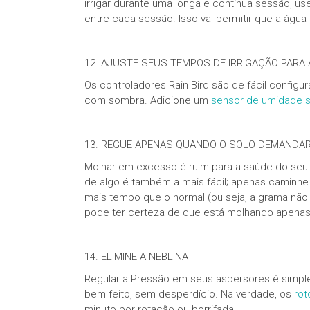
irrigar durante uma longa e contínua sessão, us
entre cada sessão. Isso vai permitir que a ág
12. AJUSTE SEUS TEMPOS DE IRRIGAÇÃO PAR
Os controladores Rain Bird são de fácil confi
com sombra. Adicione um
sensor de umidade s
13. REGUE APENAS QUANDO O SOLO DEMANDA
Molhar em excesso é ruim para a saúde do seu t
de algo é também a mais fácil; apenas caminhe
mais tempo que o normal (ou seja, a grama não 
pode ter certeza de que está molhando apenas 
14. ELIMINE A NEBLINA
Regular a Pressão em seus aspersores é simples
bem feito, sem desperdício. Na verdade, os
rot
minuto por rotação ou borrifada.