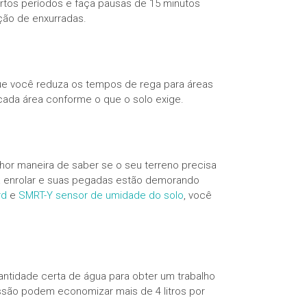
curtos períodos e faça pausas de 15 minutos
ção de enxurradas.
ue você reduza os tempos de rega para áreas
cada área conforme o que o solo exige.
hor maneira de saber se o seu terreno precisa
 a enrolar e suas pegadas estão demorando
rd
e
SMRT-Y sensor de umidade do solo
, você
antidade certa de água para obter um trabalho
são podem economizar mais de 4 litros por