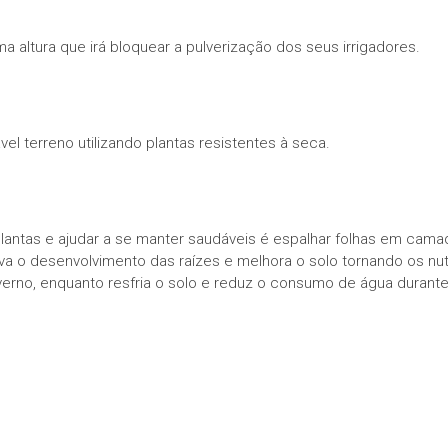
a altura que irá bloquear a pulverização dos seus irrigadores.
el terreno utilizando plantas resistentes à seca.
antas e ajudar a se manter saudáveis é espalhar folhas em camad
tiva o desenvolvimento das raízes e melhora o solo tornando os nut
verno, enquanto resfria o solo e reduz o consumo de água duran