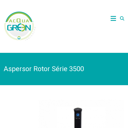
Skip
to
Acquagreen
content
Irrigação
Aspersor Rotor Série 3500