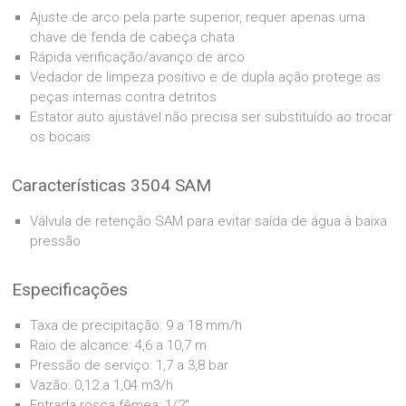
Ajuste de arco pela parte superior, requer apenas uma
chave de fenda de cabeça chata
Rápida verificação/avanço de arco
Vedador de limpeza positivo e de dupla ação protege as
peças internas contra detritos
Estator auto ajustável não precisa ser substituído ao trocar
os bocais
Características 3504 SAM
Válvula de retenção SAM para evitar saída de água à baixa
pressão
Especificações
Taxa de precipitação: 9 a 18 mm/h
Raio de alcance: 4,6 a 10,7 m
Pressão de serviço: 1,7 a 3,8 bar
Vazão: 0,12 a 1,04 m3/h
Entrada rosca fêmea: 1/2″