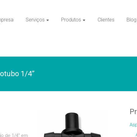
presa
Serviços
Produtos
Clientes
Blog
rotubo 1/4”
P
Asp
ção de 1/4” em