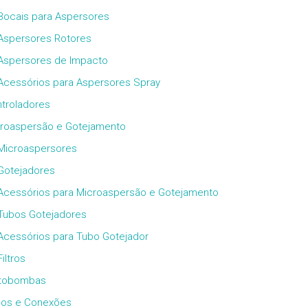
Bocais para Aspersores
Aspersores Rotores
Aspersores de Impacto
Acessórios para Aspersores Spray
troladores
roaspersão e Gotejamento
Microaspersores
Gotejadores
Acessórios para Microaspersão e Gotejamento
Tubos Gotejadores
Acessórios para Tubo Gotejador
Filtros
tobombas
os e Conexões