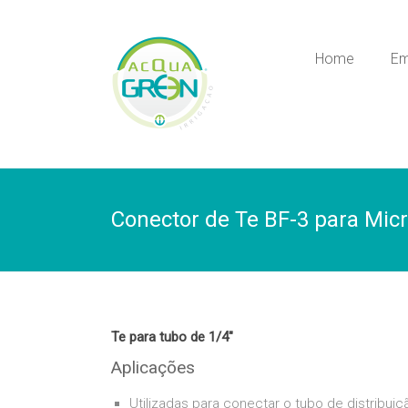
Skip
to
Acquagreen
content
Home
Em
Irrigação
Conector de Te BF-3 para Mic
Te para tubo de 1/4″
Aplicações
Utilizadas para conectar o tubo de distribui