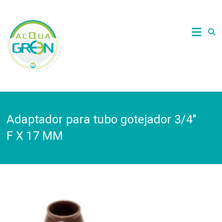
Skip
to
Acquagreen
content
Irrigação
Adaptador para tubo gotejador 3/4″
F X 17 MM