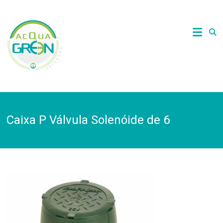
Skip
to
Acquagreen
content
Irrigação
Caixa P Válvula Solenóide de 6